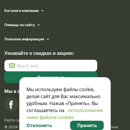
Каталоги компании
Помощь по сайту
Полезная информация
Узнавайте о скидках и акциях:
Подписаться
Мы используем файлы cookie,
Мы в социальных сетях
делая сайт для Вас максимально
удобным. Нажав «Принять», Вы
соглашаетесь на
использование
нами файлов cookies
Карта сайта
Отклонить
Принять
© 2009-2026 Krasavik.by. Сувениры оптом. Рекламно-сувенирная