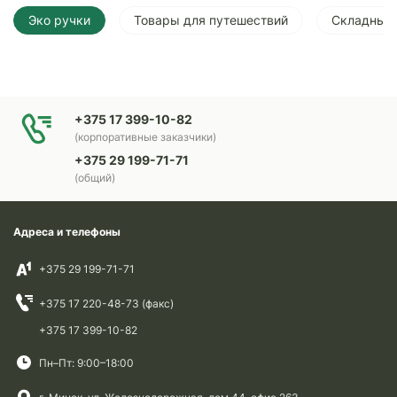
Эко ручки
Товары для путешествий
Складные 
+375 17 399-10-82
(корпоративные заказчики)
+375 29 199-71-71
(общий)
Адреса и телефоны
+375 29 199-71-71
+375 17 220-48-73 (факс)
+375 17 399-10-82
Пн–Пт: 9:00–18:00