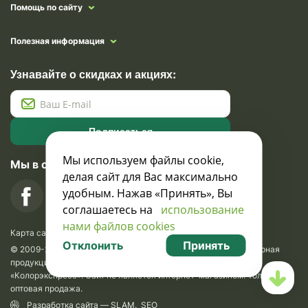
Помощь по сайту
Полезная информация
Узнавайте о скидках и акциях:
Подписаться
Мы используем файлы cookie,
Мы в социальных сетях
делая сайт для Вас максимально
удобным. Нажав «Принять», Вы
соглашаетесь на
использование
нами файлов cookies
Карта сайта
Отклонить
Принять
© 2009-2026 Krasavik.by. Сувениры оптом. Рекламно-сувенирная
продукция и сувениры с логотипом. УНН 100873745, ООО
«Колорэкспресс». Сайт не является интернет-магазином. Только
оптовая продажа.
Разработка сайта —
SLAM
.
SEO