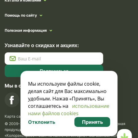
Каталоги компании
Помощь по сайту
Полезная информация
Узнавайте о скидках и акциях:
Подписаться
Мы используем файлы cookie,
Мы в социальных сетях
делая сайт для Вас максимально
удобным. Нажав «Принять», Вы
соглашаетесь на
использование
нами файлов cookies
Карта сайта
Отклонить
Принять
© 2009-2026 Krasavik.by. Сувениры оптом. Рекламно-сувенирная
продукция и сувениры с логотипом. УНН 100873745, ООО
«Колорэкспресс». Сайт не является интернет-магазином. Только