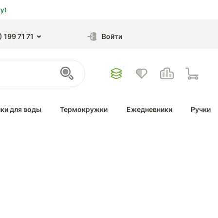
у!
 199 71 71
Войти
ки для воды
Термокружки
Ежедневники
Ручки