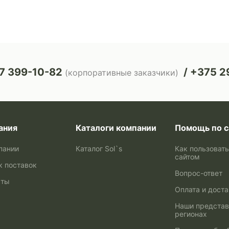
7 399-10-82
+375 29
(корпоративные заказчики)
ания
Каталоги компании
Помощь по с
пании
Каталог Sol`s
Как пользоват
сайтом
к поставок
Вопрос-ответ
кты
Оплата и дост
Наши представ
регионах