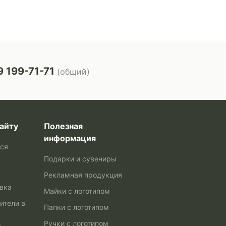
 199-71-71
(общий)
айту
Полезная
информация
ься
Подарки и сувениры
Рекламная продукция
авка
Майки с логотипом
ители в
Папки с логотипом
Ручки с логотипом