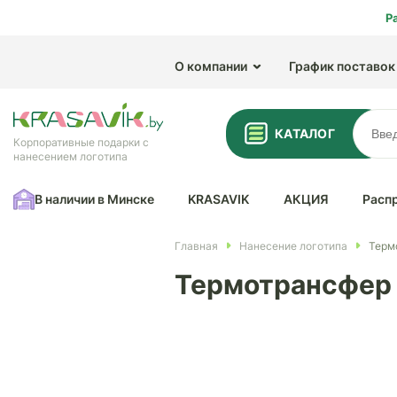
Р
О компании
График поставок
КАТАЛОГ
Корпоративные подарки с
нанесением логотипа
В наличии в Минске
KRASAVIK
АКЦИЯ
Расп
Главная
Нанесение логотипа
Терм
Термотрансфер