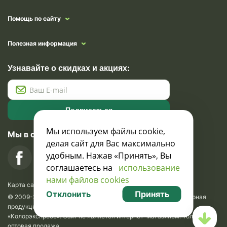
Помощь по сайту
Полезная информация
Узнавайте о скидках и акциях:
Подписаться
Мы используем файлы cookie,
Мы в социальных сетях
делая сайт для Вас максимально
удобным. Нажав «Принять», Вы
соглашаетесь на
использование
нами файлов cookies
Карта сайта
Отклонить
Принять
© 2009-2026 Krasavik.by. Сувениры оптом. Рекламно-сувенирная
продукция и сувениры с логотипом. УНН 100873745, ООО
«Колорэкспресс». Сайт не является интернет-магазином. Только
оптовая продажа.