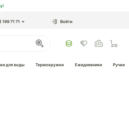
у!
 199 71 71
Войти
ки для воды
Термокружки
Ежедневники
Ручки