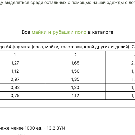
ду выделяться среди остальных с помощью нашей одежды с лог
Все
майки и рубашки поло
в каталоге
до А4 формата (поло, майки, толстовки, крой других изделий). 
1
2
1,27
1,65
2
1,12
1,50
1
0,97
1,35
1
0,82
1,20
1
0,75
1,12
1
раже менее 1000 ед. - 13,2 BYN