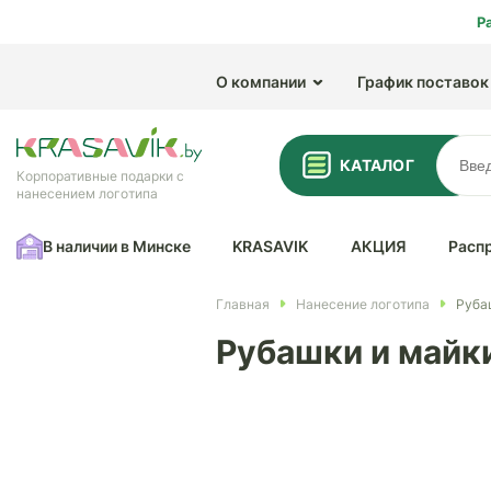
Р
О компании
График поставок
КАТАЛОГ
Корпоративные подарки с
нанесением логотипа
В наличии в Минске
KRASAVIK
АКЦИЯ
Расп
Главная
Нанесение логотипа
Руба
Рубашки и майки