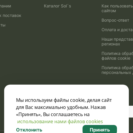
пании
Каталог Sol`s
Как пользоват
сайтом
к поставок
Вопрос-ответ
кты
Оплата и дост
Наши представ
регионах
Политика обра
файлов cookie
Политика обра
персональных
Мы используем файлы cookie, делая сайт
для Вас максимально удобным. Нажав
Узнавайте о скидках
«Принять», Вы соглашаетесь на
и акциях:
использование нами файлов cookies
Отклонить
Принять