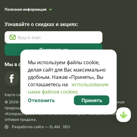
Полезная информация
Узнавайте о скидках и акциях:
Подписаться
Мы используем файлы cookie,
Мы в социальных сетях
делая сайт для Вас максимально
удобным. Нажав «Принять», Вы
соглашаетесь на
использование
нами файлов cookies
Карта сайта
Отклонить
Принять
© 2009-2026 Krasavik.by. Сувениры оптом. Рекламно-сувенирная
продукция и сувениры с логотипом. УНН 100873745, ООО
«Колорэкспресс». Сайт не является интернет-магазином. Только
оптовая продажа.
Разработка сайта —
SLAM
.
SEO