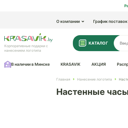
Р
О компании
График поставок
КАТАЛОГ
Корпоративные подарки с
нанесением логотипа
В наличии в Минске
KRASAVIK
АКЦИЯ
Расп
Главная
Нанесение логотипа
Наст
Настенные часы