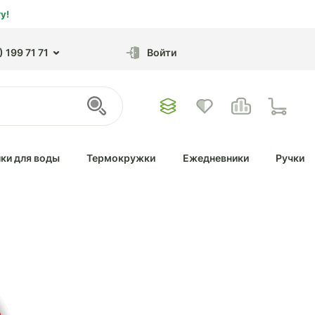
у!
 199 71 71
Войти
ки для воды
Термокружки
Ежедневники
Ручки