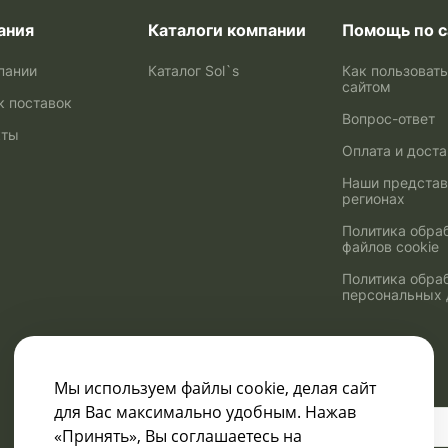
ания
Каталоги компании
Помощь по с
пании
Каталог Sol`s
Как пользоват
сайтом
к поставок
Вопрос-ответ
кты
Оплата и дост
Наши представ
регионах
Политика обра
файлов cookie
Политика обра
персональных
Мы используем файлы cookie, делая сайт
для Вас максимально удобным. Нажав
Узнавайте о скидках
«Принять», Вы соглашаетесь на
и акциях: