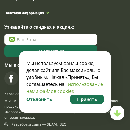
Полезная информация
Узнавайте о скидках и акциях:
Подписаться
Мы используем файлы cookie,
Мы в социальных сетях
делая сайт для Вас максимально
удобным. Нажав «Принять», Вы
соглашаетесь на
использование
нами файлов cookies
Карта сайта
Отклонить
Принять
© 2009-2026 Krasavik.by. Сувениры оптом. Рекламно-сувенирная
продукция и сувениры с логотипом. УНН 100873745, ООО
«Колорэкспресс». Сайт не является интернет-магазином. Только
оптовая продажа.
Разработка сайта —
SLAM
.
SEO