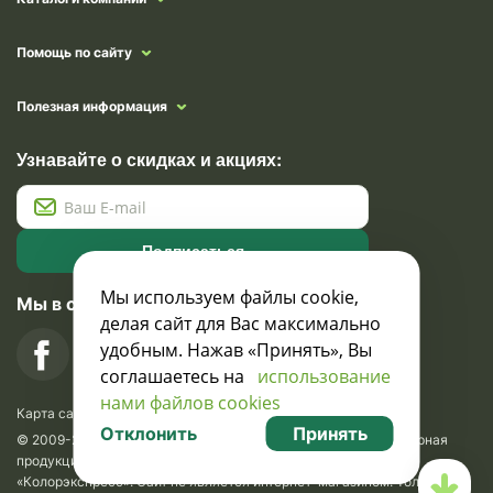
Помощь по сайту
Полезная информация
Узнавайте о скидках и акциях:
Подписаться
Мы используем файлы cookie,
Мы в социальных сетях
делая сайт для Вас максимально
удобным. Нажав «Принять», Вы
соглашаетесь на
использование
нами файлов cookies
Карта сайта
Отклонить
Принять
© 2009-2026 Krasavik.by. Сувениры оптом. Рекламно-сувенирная
продукция и сувениры с логотипом. УНН 100873745, ООО
«Колорэкспресс». Сайт не является интернет-магазином. Только