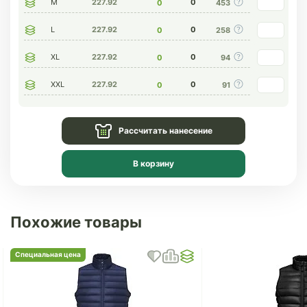
M
227.92
0
0
453
L
227.92
0
0
258
XL
227.92
0
0
94
XXL
227.92
0
0
91
Рассчитать нанесение
В корзину
Похожие товары
Специальная цена