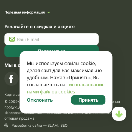
Полезная информация
Узнавайте о скидках и акциях:
Подписаться
Мы используем файлы cookie,
Мы в социальных сетях
делая сайт для Вас максимально
удобным. Нажав «Принять», Вы
соглашаетесь на
использование
нами файлов cookies
Карта сайта
Отклонить
Принять
© 2009-2026 Krasavik.by. Сувениры оптом. Рекламно-сувенирная
продукция и сувениры с логотипом. УНН 100873745, ООО
«Колорэкспресс». Сайт не является интернет-магазином. Только
оптовая продажа.
Разработка сайта —
SLAM
.
SEO