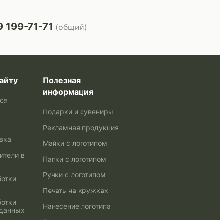
 199-71-71
(общий)
айту
Полезная
информация
ься
Подарки и сувениры
Рекламная продукция
авка
Майки с логотипом
ители в
Папки с логотипом
Ручки с логотипом
ботки
Печать на кружках
ботки
Нанесение логотипа
 данных