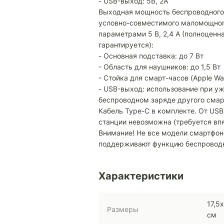
- USB-выход: 5В, 2А
Выходная мощность беспроводного
условно-совместимого маломощного
параметрами 5 В, 2,4 A (полноценн
гарантируется):
- Основная подставка: до 7 Вт
- Область для наушников: до 1,5 Вт
- Стойка для смарт-часов (Apple Watc
- USB-выход: использование при уж
беспроводном заряде другого сма
Кабель Type-C в комплекте. От US
станции невозможна (требуется вп
Внимание! Не все модели смартфон
поддерживают функцию беспроводн
Характеристики
17,5
Размеры
см