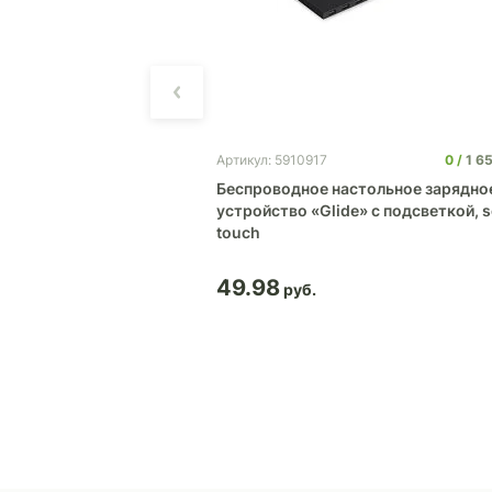
0
675
0
1 6
Артикул: 5910917
 беспроводным
Беспроводное настольное зарядно
вом Pitstop
устройство «Glide» с подсветкой, s
touch
49.98