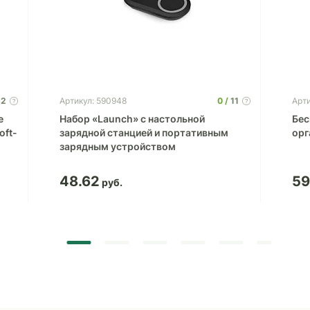
52
0
11
Артикул: 590948
Арт
е
Набор «Launch» с настольной
Бес
oft-
зарядной станцией и портативным
орг
зарядным устройством
48.62
59