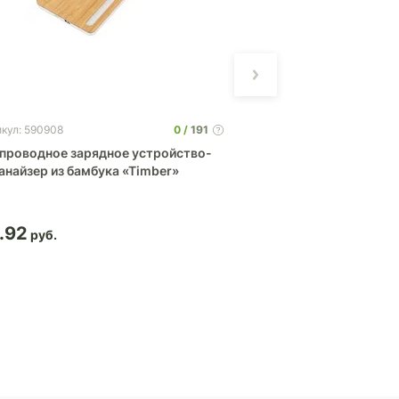
0
191
икул: 590908
Артикул: 392428
проводное зарядное устройство-
Беспроводное заря
анайзер из бамбука «Timber»
бамбука «Cap»
.92
26.72