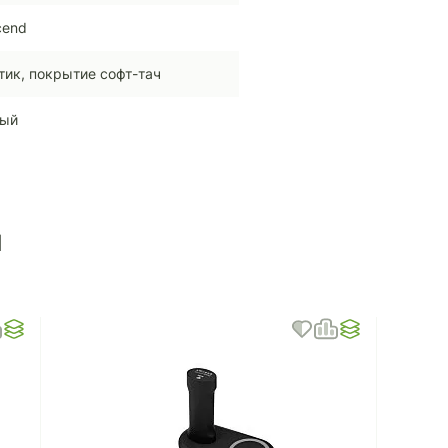
cend
тик, покрытие софт-тач
ный
ы