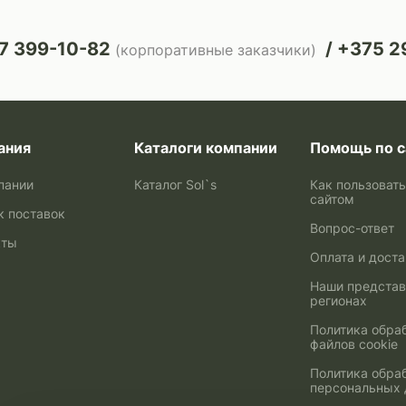
7 399-10-82
+375 29
(корпоративные заказчики)
ания
Каталоги компании
Помощь по с
пании
Каталог Sol`s
Как пользоват
сайтом
к поставок
Вопрос-ответ
кты
Оплата и дост
Наши представ
регионах
Политика обра
файлов cookie
Политика обра
персональных