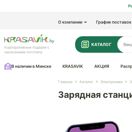
Р
О компании
График поставок
КАТАЛОГ
Корпоративные подарки с
нанесением логотипа
В наличии в Минске
KRASAVIK
АКЦИЯ
Расп
Главная
Каталог
Электроника
З
Зарядная станци