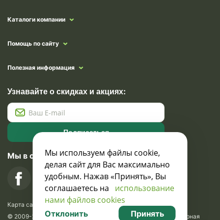
Каталоги компании
Помощь по сайту
Полезная информация
Узнавайте о скидках и акциях:
Подписаться
Мы используем файлы cookie,
Мы в социальных сетях
делая сайт для Вас максимально
удобным. Нажав «Принять», Вы
соглашаетесь на
использование
нами файлов cookies
Карта сайта
Отклонить
Принять
© 2009-2026 Krasavik.by. Сувениры оптом. Рекламно-сувенирная