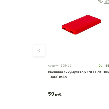
0
221
0
1 5
Артикул: 595433
ор Pebble 5200
Внешний аккумулятор «NEO PB100»
10000 mAh
59