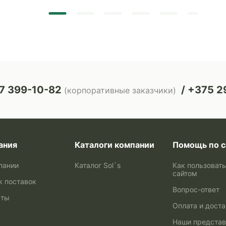
7 399-10-82
+375 29
(корпоративные заказчики)
ания
Каталоги компании
Помощь по с
пании
Каталог Sol`s
Как пользоват
сайтом
к поставок
Вопрос-ответ
кты
Оплата и дост
Наши представ