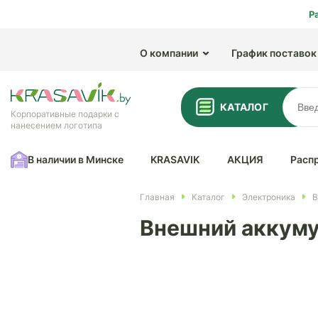
Р
О компании
График поставок
КАТАЛОГ
Корпоративные подарки с
нанесением логотипа
В наличии в Минске
KRASAVIK
АКЦИЯ
Расп
Главная
Каталог
Электроника
В
Внешний аккуму