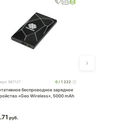
0
1 222
кул: 967127
Артикул: 5924
тативное беспроводное зарядное
Портативное заряд
ройство «Geo Wireless», 5000 mAh
(power bank) Basis
.71
19.41