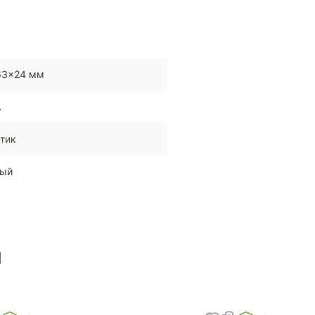
63x24 мм
A
тик
ный
ы