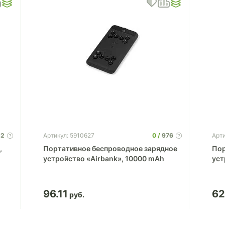
52
0
976
Артикул: 5910627
Арти
,
Портативное беспроводное зарядное
Пор
устройство «Airbank», 10000 mAh
уст
96.11
62