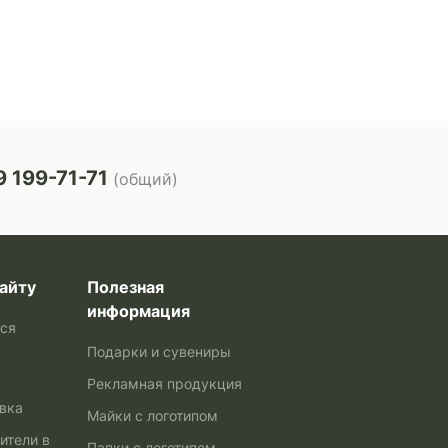
 199-71-71
(общий)
айту
Полезная
информация
ься
Подарки и сувениры
Рекламная продукция
авка
Майки с логотипом
ители в
Папки с логотипом