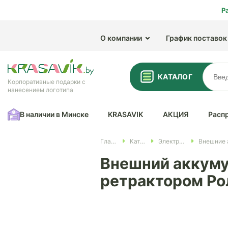
Р
О компании
График поставок
КАТАЛОГ
Корпоративные подарки с
нанесением логотипа
В наличии в Минске
KRASAVIK
АКЦИЯ
Расп
Главная
Каталог
Электроника
Внешний аккуму
ретрактором Ро