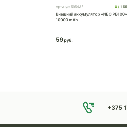
0
221
0
1 5
Артикул: 595433
ор Pebble 5200
Внешний аккумулятор «NEO PB100»
10000 mAh
59
+375 1