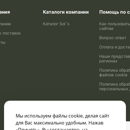
ания
Каталоги компании
Помощь по с
пании
Каталог Sol`s
Как пользоват
сайтом
к поставок
Вопрос-ответ
кты
Оплата и дост
Наши представ
регионах
Политика обра
файлов cookie
Политика обра
персональных
Мы используем файлы cookie, делая сайт
для Вас максимально удобным. Нажав
Узнавайте о скидках
«Принять», Вы соглашаетесь на
и акциях: