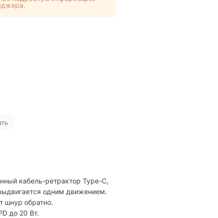
еджера.
ать
нный кабель-ретрактор Type-C,
 выдвигается одним движением.
 шнур обратно.
D до 20 Вт.