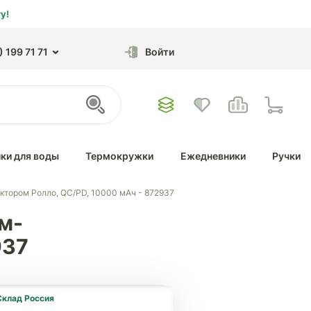
у!
 199 71 71
Войти
ки для воды
Термокружки
Ежедневники
Ручки
ктором Ролло, QC/PD, 10000 мАч - 872937
м-
937
Склад Россия