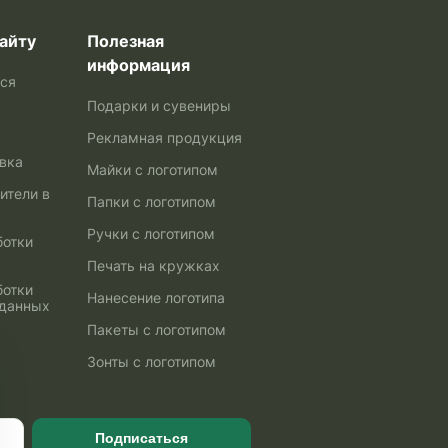
айту
Полезная
информация
ься
Подарки и сувениры
Рекламная продукция
авка
Майки с логотипом
ители в
Папки с логотипом
Ручки с логотипом
ботки
Печать на кружках
ботки
Нанесение логотипа
 данных
Пакеты с логотипом
Зонты с логотипом
Подписаться