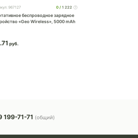
0
1 222
кул: 967127
Артикул: 5924
тативное беспроводное зарядное
Портативное заряд
ройство «Geo Wireless», 5000 mAh
(power bank) Basis
.71
19.41
 199-71-71
(общий)