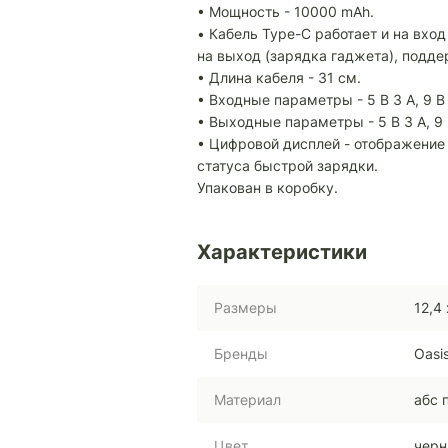
• Мощность - 10000 mAh.
• Кабель Type-C работает и на вход
на выход (зарядка гаджета), подде
• Длина кабеля - 31 см.
• Входные параметры - 5 В 3 А, 9 В 2
• Выходные параметры - 5 В 3 А, 9 В 
• Цифровой дисплей - отображение 
статуса быстрой зарядки.
Упакован в коробку.
Характеристики
Размеры
12,4 
Бренды
Oasi
Материал
абс 
Цвет
чер