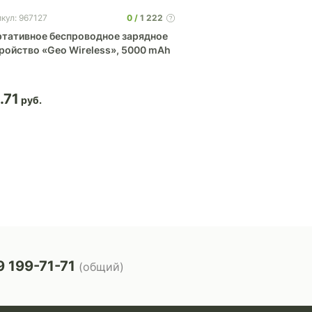
0
1 222
кул: 967127
Артикул: 5924
тативное беспроводное зарядное
Портативное заряд
ройство «Geo Wireless», 5000 mAh
(power bank) Basis
.71
19.41
 199-71-71
(общий)