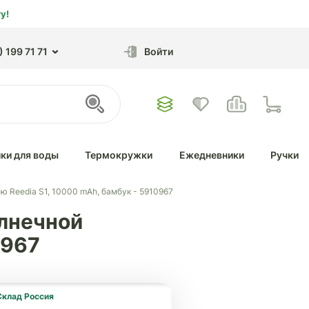
у!
 199 71 71
Войти
ки для воды
Термокружки
Ежедневники
Ручки
ю Reedia S1, 10000 mAh, бамбук - 5910967
олнечной
0967
Склад Россия