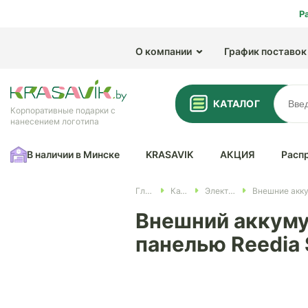
Р
О компании
График поставок
КАТАЛОГ
Корпоративные подарки с
нанесением логотипа
В наличии в Минске
KRASAVIK
АКЦИЯ
Расп
Главная
Каталог
Электроника
Внешний аккумул
панелью Reedia 