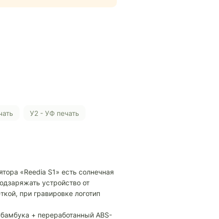
чать
У2 - УФ печать
тора «Reedia S1» есть солнечная
подзаряжать устройство от
ткой, при гравировке логотип
о бамбука + переработанный ABS-