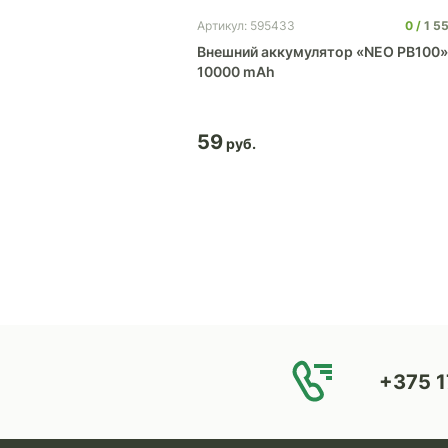
0
221
0
1 5
Артикул: 595433
ор Pebble 5200
Внешний аккумулятор «NEO PB100»
10000 mAh
59
+375 1