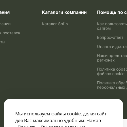
ания
Каталоги компании
Помощь по с
пании
Каталог Sol`s
Как пользоват
сайтом
к поставок
Вопрос-ответ
кты
Оплата и дост
Наши представ
регионах
Политика обра
файлов cookie
Политика обра
персональных
Мы используем файлы cookie, делая сайт
для Вас максимально удобным. Нажав
Узнавайте о скидках