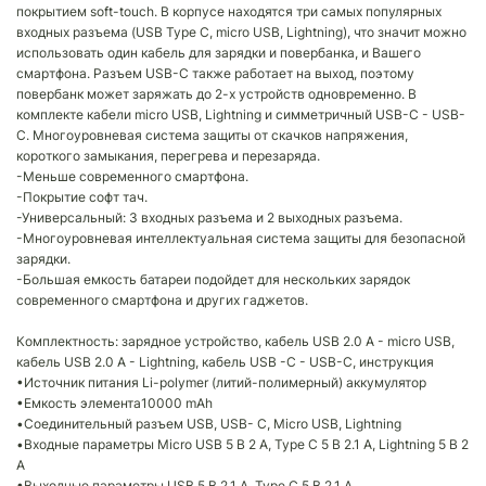
покрытием soft-touch. В корпусе находятся три самых популярных
входных разъема (USB Type C, micro USB, Lightning), что значит можно
использовать один кабель для зарядки и повербанка, и Вашего
смартфона. Разъем USB-C также работает на выход, поэтому
повербанк может заряжать до 2-х устройств одновременно. В
комплекте кабели micro USB, Lightning и симметричный USB-C - USB-
C. Многоуровневая система защиты от скачков напряжения,
короткого замыкания, перегрева и перезаряда.
-Меньше современного смартфона.
-Покрытие софт тач.
-Универсальный: 3 входных разъема и 2 выходных разъема.
-Многоуровневая интеллектуальная система защиты для безопасной
зарядки.
-Большая емкость батареи подойдет для нескольких зарядок
современного смартфона и других гаджетов.
Комплектность: зарядное устройство, кабель USB 2.0 A - micro USB,
кабель USB 2.0 A - Lightning, кабель USB -C - USB-C, инструкция
•Источник питания Li-polymer (литий-полимерный) аккумулятор
•Емкость элемента10000 mAh
•Соединительный разъем USB, USB- C, Micro USB, Lightning
•Входные параметры Micro USB 5 В 2 А, Type C 5 В 2.1 А, Lightning 5 В 2
А
•Выходные параметры USB 5 В 2.1 A, Type C 5 В 2.1 A