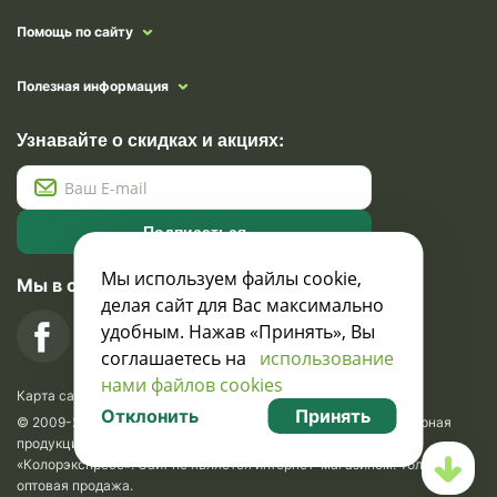
Помощь по сайту
Полезная информация
Узнавайте о скидках и акциях:
Подписаться
Мы используем файлы cookie,
Мы в социальных сетях
делая сайт для Вас максимально
удобным. Нажав «Принять», Вы
соглашаетесь на
использование
нами файлов cookies
Карта сайта
Отклонить
Принять
© 2009-2026 Krasavik.by. Сувениры оптом. Рекламно-сувенирная
продукция и сувениры с логотипом. УНН 100873745, ООО
«Колорэкспресс». Сайт не является интернет-магазином. Только
оптовая продажа.