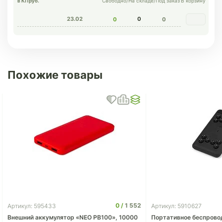
в КП
руб.
Свободно
/
На складе
/
Под заказ
В корзину
23.02
0
0
0
Похожие товары
0
1 552
Артикул: 595433
Артикул: 5910627
Внешний аккумулятор «NEO PB100», 10000
Портативное беспрово