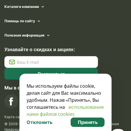
Каталоги компании
Помощь по сайту
Полезная информация
Узнавайте о скидках и акциях:
Подписаться
Мы используем файлы cookie,
Мы в социальных сетях
делая сайт для Вас максимально
удобным. Нажав «Принять», Вы
соглашаетесь на
использование
нами файлов cookies
Карта сайта
Отклонить
Принять
© 2009-2026 Krasavik.by. Сувениры оптом. Рекламно-сувенирная
продукция и сувениры с логотипом. УНН 100873745, ООО