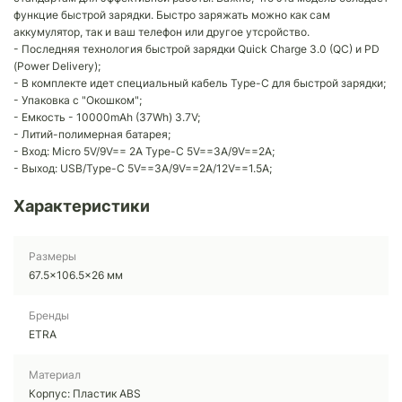
функцие быстрой зарядки. Быстро заряжать можно как сам
аккумулятор, так и ваш телефон или другое утсройство.
- Последняя технология быстрой зарядки Quick Charge 3.0 (QC) и PD
(Power Delivery);
- В комплекте идет специальный кабель Type-C для быстрой зарядки;
- Упаковка с "Окошком";
- Емкость - 10000mAh (37Wh) 3.7V;
- Литий-полимерная батарея;
- Вход: Micro 5V/9V== 2A Type-C 5V==3A/9V==2A;
- Выход: USB/Type-C 5V==3A/9V==2A/12V==1.5A;
Характеристики
Размеры
67.5x106.5x26 мм
Бренды
ETRA
Материал
Корпус: Пластик ABS