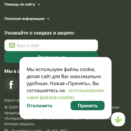
Помощь по сайту
Полезная информация
Узнавайте о скидках и акциях:
Подписаться
Мы используем файлы cookie,
Мы в социальных сетях
делая сайт для Вас максимально
удобным. Нажав «Принять», Вы
соглашаетесь на
использование
нами файлов cookies
Карта сайта
Отклонить
Принять
© 2009-2026 Krasavik.by. Сувениры оптом. Рекламно-сувенирная
продукция и сувениры с логотипом. УНН 100873745, ООО
«Колорэкспресс». Сайт не является интернет-магазином. Только
оптовая продажа.
Разработка сайта —
SLAM
.
SEO