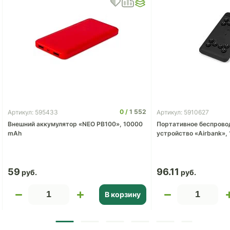
0
1 552
Артикул: 595433
Артикул: 5910627
Внешний аккумулятор «NEO PB100», 10000
Портативное беспрово
mAh
устройство «Airbank»,
59
96.11
В корзину