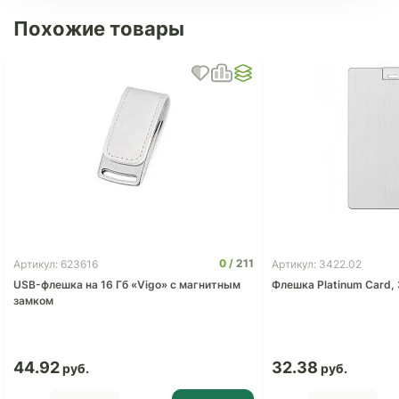
Похожие товары
0
211
Артикул: 623616
Артикул: 3422.02
USB-флешка на 16 Гб «Vigo» с магнитным
Флешка Platinum Card, 
замком
44.92
32.38