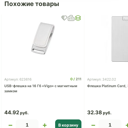
Похожие товары
0
211
Артикул: 623616
Артикул: 3422.02
USB-флешка на 16 Гб «Vigo» с магнитным
Флешка Platinum Card, 
замком
44.92
32.38
В корзину