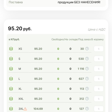
Поставка
продукции БЕЗ НАНЕСЕНИЯ!
95.20
в КП
руб.
Свободно
/
На складе
/
Под заказ
В корзину
XS
95.20
0
0
30
S
95.20
0
0
530
M
95.20
0
0
1 116
L
95.20
0
0
627
XL
95.20
0
0
113
XXL
95.20
0
0
312
3XL
104.69
0
0
127