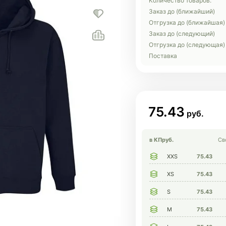
Количество товаров:
Заказ до (ближайший)
Отгрузка до (ближайшая)
Заказ до (следующий)
Отгрузка до (следующая)
Поставка
75.43
в КП
руб.
Св
XXS
75.43
XS
75.43
S
75.43
M
75.43