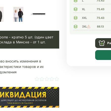
L
75.43
XL
75.43
XXL
75.43
3XL
88.13
ропе - кратно 5 шт. (один цвет
склада в Минске - от 1 шт.
Ра
аво вносить изменения в
актеристики товаров и их
едомления