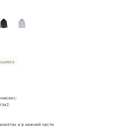
Вышивка
унисекс:
г/м2.
анжетах и в нижней части