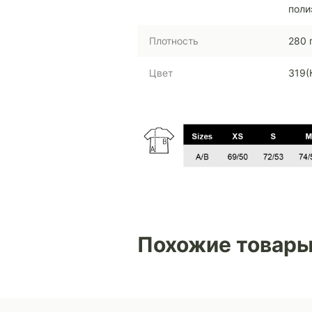
поли
Плотность
280 
Цвет
319(
Похожие товар