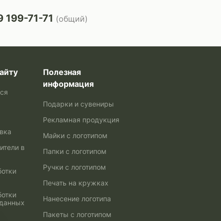
 199-71-71
(общий)
айту
Полезная
информация
ься
Подарки и сувениры
Рекламная продукция
авка
Майки с логотипом
ители в
Папки с логотипом
Ручки с логотипом
ботки
Печать на кружках
ботки
Нанесение логотипа
 данных
Пакеты с логотипом