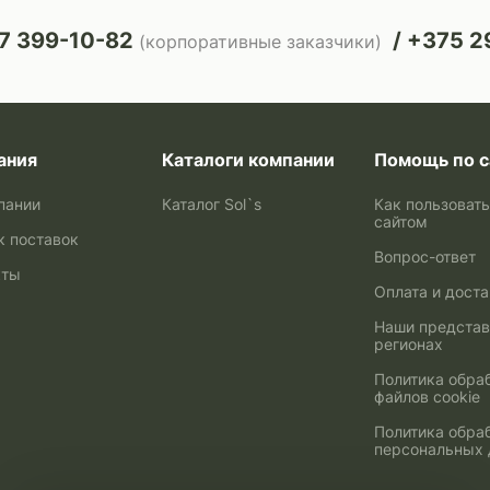
7 399-10-82
+375 29
(корпоративные заказчики)
ания
Каталоги компании
Помощь по с
пании
Каталог Sol`s
Как пользоват
сайтом
к поставок
Вопрос-ответ
кты
Оплата и дост
Наши представ
регионах
Политика обра
файлов cookie
Политика обра
персональных