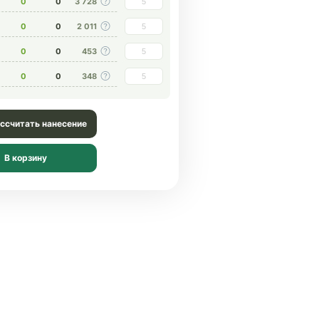
0
0
3 728
0
0
2 011
0
0
453
0
0
348
ссчитать нанесение
В корзину