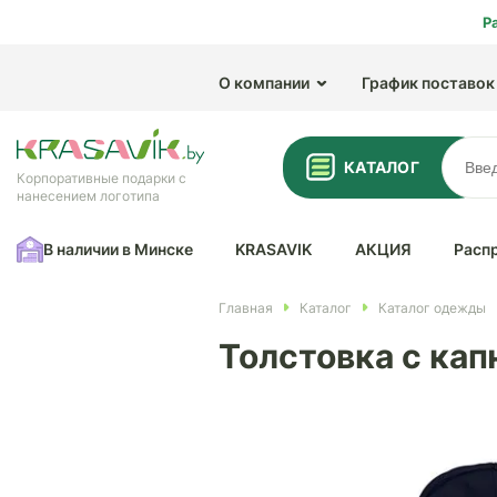
Р
О компании
График поставок
КАТАЛОГ
Корпоративные подарки с
нанесением логотипа
В наличии в Минске
KRASAVIK
АКЦИЯ
Расп
Главная
Каталог
Каталог одежды
Толстовка с ка