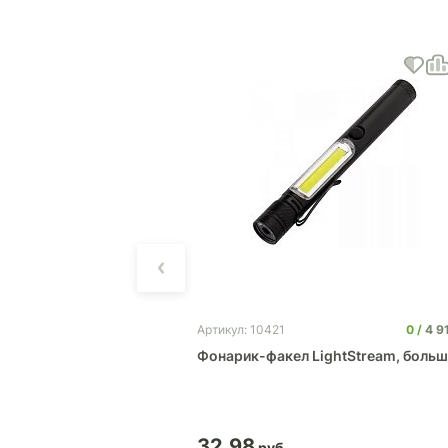
0
761
0
4 9
Артикул: 10421
овкой луча Fokus
Фонарик-факел LightStream, боль
32.98