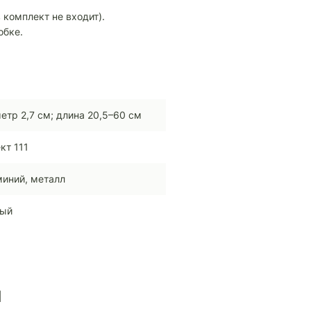
в комплект не входит).
обке.
етр 2,7 см; длина 20,5–60 см
кт 111
иний, металл
ный
ы