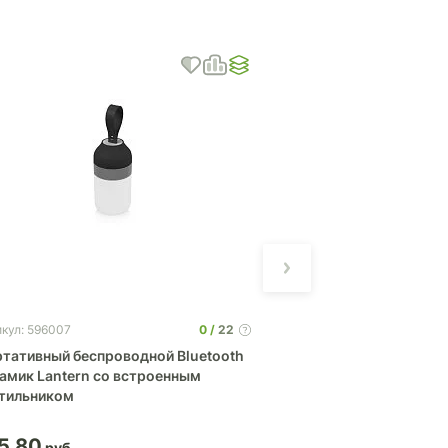
0
22
икул: 596007
Артикул: 3855
тативный беспроводной Bluetooth
Фонарик Aurora
tern со встроенным
тильником
5.80
11.63