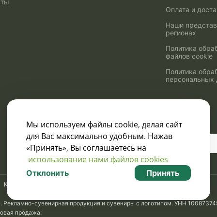
кты
Оплата и дост
Наши представ
регионах
Политика обра
файлов cookie
Политика обра
персональных
Мы используем файлы cookie, делая сайт
для Вас максимально удобным. Нажав
Узнавайте о скидках
«Принять», Вы соглашаетесь на
и акциях:
использование нами файлов cookies
Отклонить
Принять
Карта сайта
м. Рекламно-сувенирная продукция и сувениры с логотипом. УНН 10087374
товая продажа.