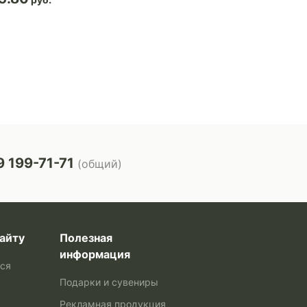
 199-71-71
(общий)
айту
Полезная
информация
ься
Подарки и сувениры
Рекламная продукция