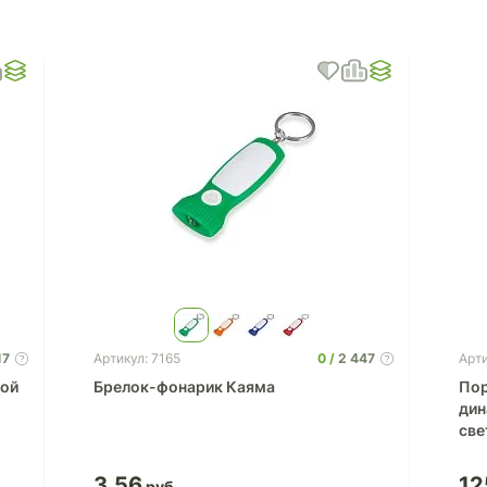
17
0
2 447
Артикул: 7165
Арт
шой
Брелок-фонарик Каяма
Пор
динамик Lan
све
3.56
12