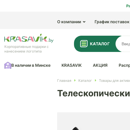
Р
О компании
График поставок
КАТАЛОГ
Корпоративные подарки с
нанесением логотипа
В наличии в Минске
KRASAVIK
АКЦИЯ
Расп
Главная
Каталог
Товары для актив
Телескопический