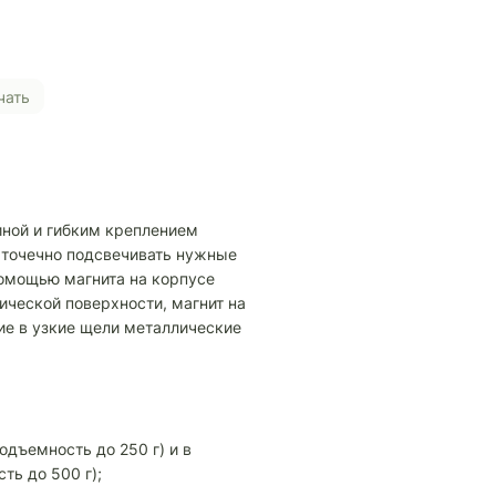
чать
иной и гибким креплением
 точечно подсвечивать нужные
омощью магнита на корпусе
ической поверхности, магнит на
ие в узкие щели металлические
подъемность до 250 г) и в
ть до 500 г);