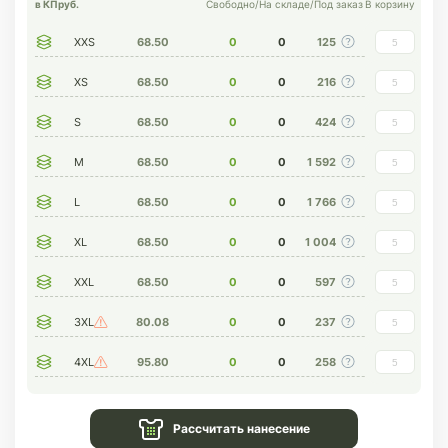
в КП
руб.
Свободно
/
На складе
/
Под заказ
В корзину
XXS
68.50
0
0
125
XS
68.50
0
0
216
S
68.50
0
0
424
M
68.50
0
0
1 592
L
68.50
0
0
1 766
XL
68.50
0
0
1 004
XXL
68.50
0
0
597
3XL
80.08
0
0
237
4XL
95.80
0
0
258
Рассчитать нанесение