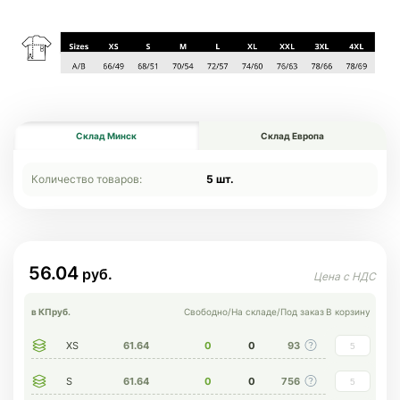
Склад Минск
Склад Европа
Количество товаров:
5 шт.
56.04
в КП
руб.
Свободно
/
На складе
/
Под заказ
В корзину
XS
61.64
0
0
93
S
61.64
0
0
756