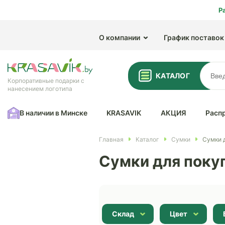
Р
О компании
График поставок
КАТАЛОГ
Корпоративные подарки с
нанесением логотипа
В наличии в Минске
KRASAVIK
АКЦИЯ
Расп
Главная
Каталог
Сумки
Сумки 
Сумки для поку
Склад
Цвет