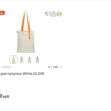
ка
0
148
: 25006
 для покупок White GLOW
9