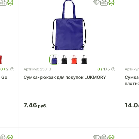
0
2
0
175
Артикул: 25013
Артикул
o Go
Сумка-рюкзак для покупок LUKMORY
Сумка
плотн
7.46
14.0