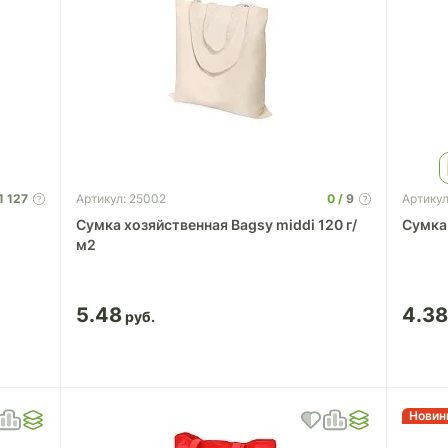
1 127
0
9
Артикул: 25002
Артикул
Cумка хозяйственная Bagsy middi 120 г/
м2
5.48
4.3
Новин