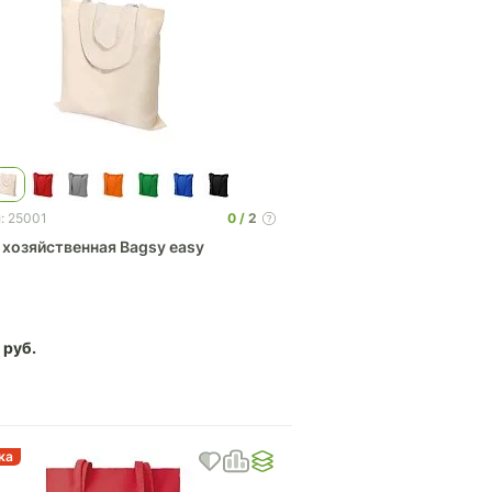
0
2
: 25001
Cумка хозяйственная Bagsy easy
8
ка