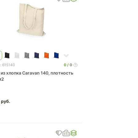
0
0
: 615140
из хлопка Caravan 140, плотность
м2
9