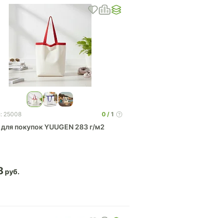
0
1
: 25008
 для покупок YUUGEN 283 г/м2
8