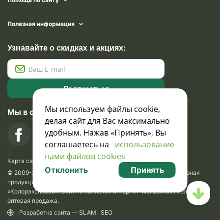
Полезная информация
Узнавайте о скидках и акциях:
Подписаться
Мы используем файлы cookie,
Мы в социальных сетях
делая сайт для Вас максимально
удобным. Нажав «Принять», Вы
соглашаетесь на
использование
нами файлов cookies
Карта сайта
Отклонить
Принять
© 2009-2026 Krasavik.by. Сувениры оптом. Рекламно-сувенирная
продукция и сувениры с логотипом. УНН 100873745, ООО
«Колорэкспресс». Сайт не является интернет-магазином. Только
оптовая продажа.
Разработка сайта —
SLAM
.
SEO