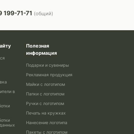
 199-71-71
(общий)
айту
Полезная
информация
ься
Подарки и сувениры
Рекламная продукция
авка
Майки с логотипом
ители в
Папки с логотипом
Ручки с логотипом
ботки
Печать на кружках
ботки
Нанесение логотипа
 данных
Пакеты с логотипом