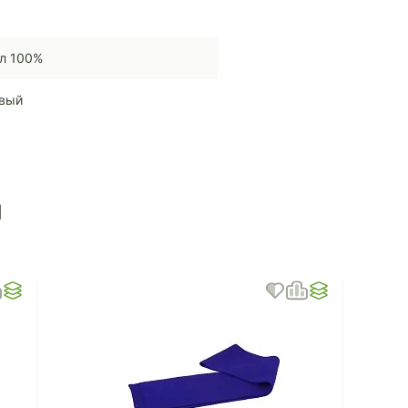
л 100%
вый
ы