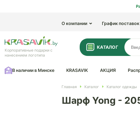
Р
О компании
График поставок
КАТАЛОГ
Корпоративные подарки с
нанесением логотипа
В наличии в Минске
KRASAVIK
АКЦИЯ
Расп
Главная
Каталог
Каталог одежды
Шарф Yong - 20