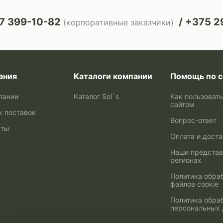
7 399-10-82
+375 29
(корпоративные заказчики)
ания
Каталоги компании
Помощь по с
пании
Каталог Sol`s
Как пользоват
сайтом
к поставок
Вопрос-ответ
кты
Оплата и дост
Наши представ
регионах
Политика обра
файлов cookie
Политика обра
персональных