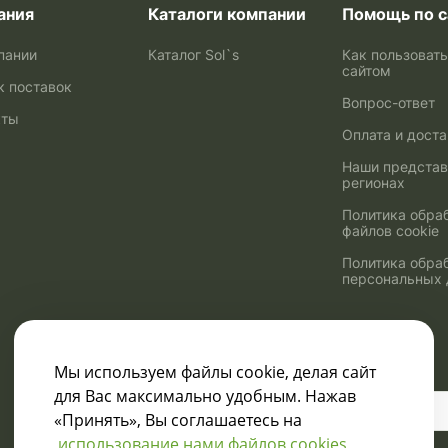
ания
Каталоги компании
Помощь по с
пании
Каталог Sol`s
Как пользоват
сайтом
к поставок
Вопрос-ответ
кты
Оплата и дост
Наши представ
регионах
Политика обра
файлов cookie
Политика обра
персональных
Мы используем файлы cookie, делая сайт
для Вас максимально удобным. Нажав
Узнавайте о скидках
«Принять», Вы соглашаетесь на
и акциях:
использование нами файлов cookies