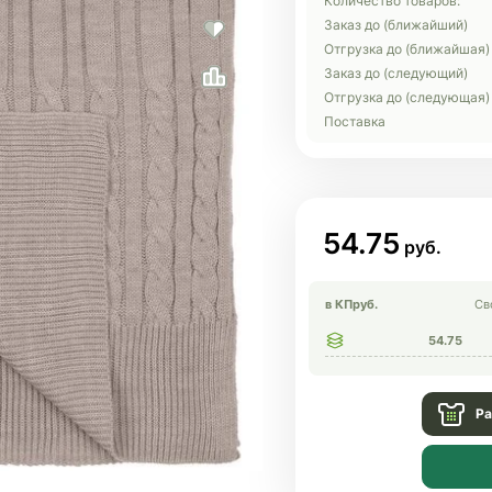
Количество товаров:
Заказ до (ближайший)
Отгрузка до (ближайшая)
Заказ до (следующий)
Отгрузка до (следующая)
Поставка
54.75
в КП
руб.
Св
54.75
Ра