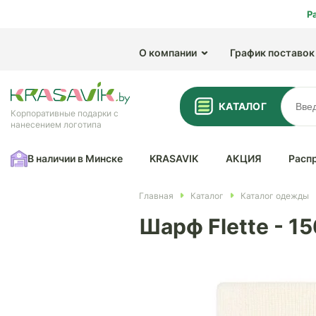
Р
О компании
График поставок
КАТАЛОГ
Корпоративные подарки с
нанесением логотипа
В наличии в Минске
KRASAVIK
АКЦИЯ
Расп
Главная
Каталог
Каталог одежды
Шарф Flette - 1