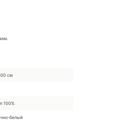
аем.
00 см
л 100%
чно-белый