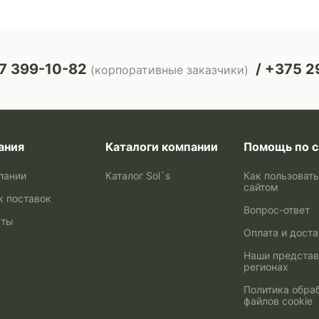
7 399-10-82
+375 29
(корпоративные заказчики)
ания
Каталоги компании
Помощь по с
пании
Каталог Sol`s
Как пользоват
сайтом
к поставок
Вопрос-ответ
кты
Оплата и дост
Наши представ
регионах
Политика обра
файлов cookie