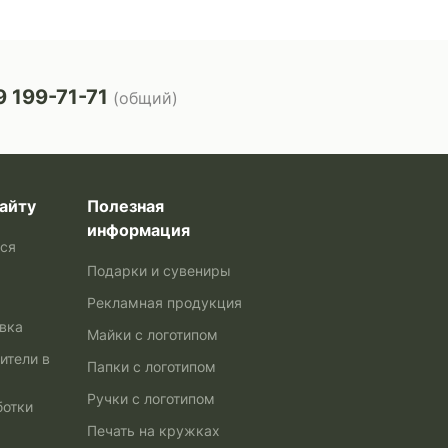
 199-71-71
(общий)
айту
Полезная
информация
ься
Подарки и сувениры
Рекламная продукция
авка
Майки с логотипом
ители в
Папки с логотипом
Ручки с логотипом
ботки
Печать на кружках