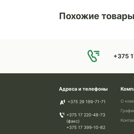
Похожие товар
+375 1
Адреса и телефоны
Комп
О ком
+375 29 199-71-71
Графи
+375 17 220-48-73
Конта
(факс)
+375 17 399-10-82