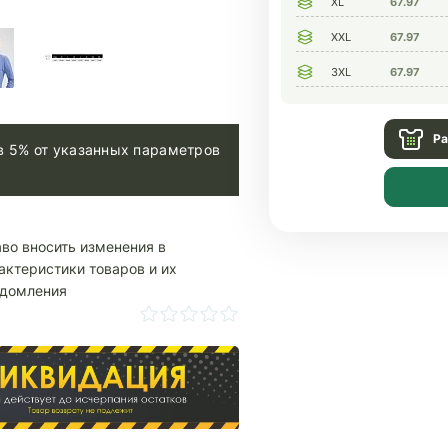
XL
67.97
XXL
67.97
3XL
67.97
Ра
в 5% от указанных параметров
аво вносить изменения в
актеристики товаров и их
едомления