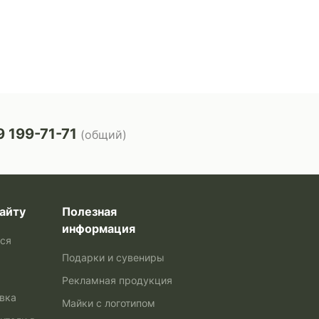
 199-71-71
(общий)
айту
Полезная
информация
ься
Подарки и сувениры
Рекламная продукция
авка
Майки с логотипом