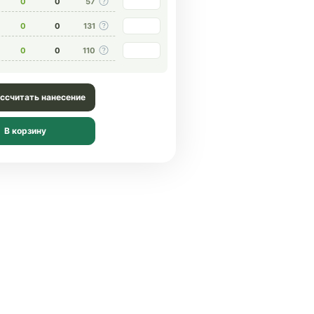
0
0
57
0
0
131
0
0
110
ссчитать нанесение
В корзину