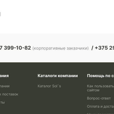
ы
7 399-10-82
+375 29
(корпоративные заказчики)
ания
Каталоги компании
Помощь по с
пании
Каталог Sol`s
Как пользоват
сайтом
к поставок
Вопрос-ответ
кты
Оплата и дост