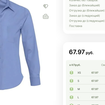
Количество товаров:
Заказ до (ближайший)
Отгрузка до (ближайшая)
Заказ до (следующий)
Отгрузка до (следующая)
Поставка
67.97
в КП
руб.
Св
XS
67.97
S
67.97
M
67.97
L
67.97