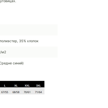
уговицах.
полиэстер, 35% хлопок
г/м2
Средне синий)