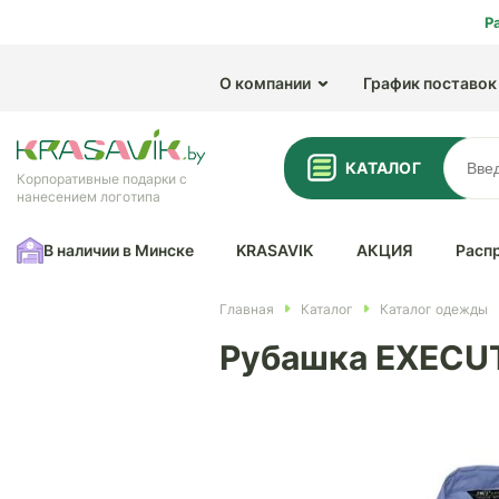
Р
О компании
График поставок
КАТАЛОГ
Корпоративные подарки с
нанесением логотипа
В наличии в Минске
KRASAVIK
АКЦИЯ
Расп
Главная
Каталог
Каталог одежды
Рубашка EXECUT