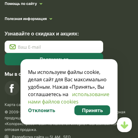
Помощь по сайту
Полезная информация
Узнавайте о скидках и акциях:
Подписаться
Мы используем файлы cookie,
Мы в социальных сетях
делая сайт для Вас максимально
удобным. Нажав «Принять», Вы
соглашаетесь на
использование
нами файлов cookies
Карта сайта
Отклонить
Принять
© 2009-2026 Krasavik.by. Сувениры оптом. Рекламно-сувенирная
продукция и сувениры с логотипом. УНН 100873745, ООО
«Колорэкспресс». Сайт не является интернет-магазином. Только
оптовая продажа.
Разработка сайта —
SLAM
.
SEO