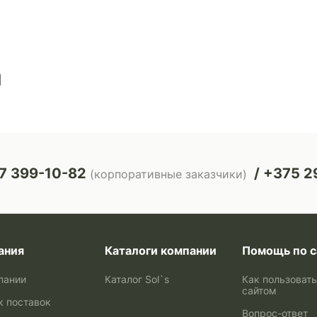
ы
7 399-10-82
+375 29
(корпоративные заказчики)
ания
Каталоги компании
Помощь по с
пании
Каталог Sol`s
Как пользоват
сайтом
к поставок
Вопрос-ответ