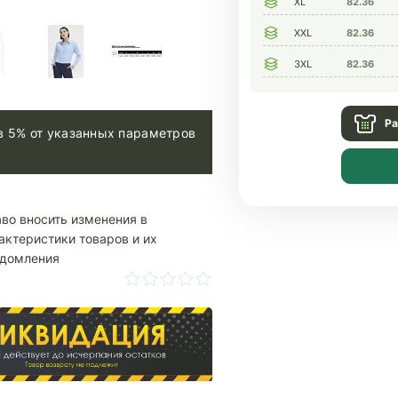
XL
82.36
XXL
82.36
3XL
82.36
Ра
в 5% от указанных параметров
аво вносить изменения в
актеристики товаров и их
едомления