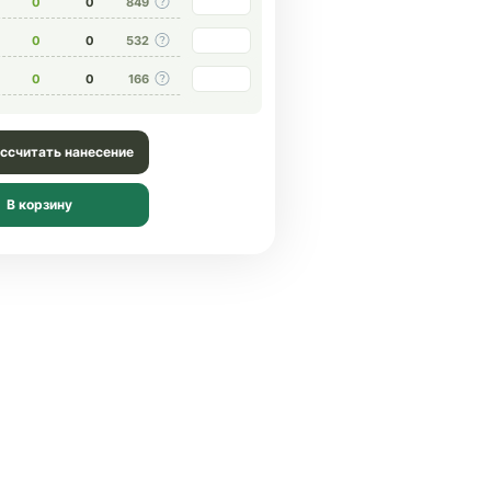
0
0
849
0
0
532
0
0
166
ссчитать нанесение
В корзину