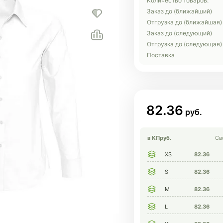
Количество товаров:
Заказ до (ближайший)
Отгрузка до (ближайшая)
Заказ до (следующий)
Отгрузка до (следующая)
Поставка
82.36
в КП
руб.
Св
XS
82.36
S
82.36
M
82.36
L
82.36