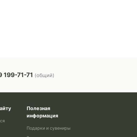
 199-71-71
(общий)
айту
Полезная
информация
ься
Подарки и сувениры