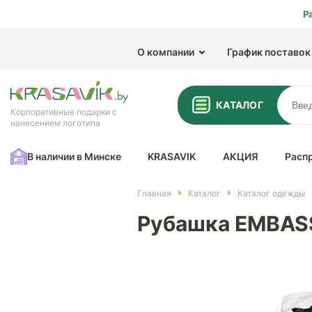
Р
О компании
График поставок
КАТАЛОГ
Корпоративные подарки с
нанесением логотипа
В наличии в Минске
KRASAVIK
АКЦИЯ
Расп
Главная
Каталог
Каталог одежды
Рубашка EMBASS