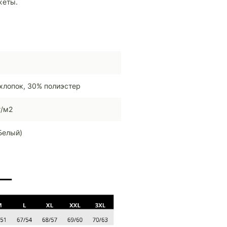
жеты.
хлопок, 30% полиэстер
г/м2
Белый)