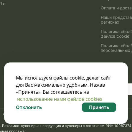
кты
Оплата и дост
Наши представ
регионах
Политика обра
файлов cookie
Политика обра
персональных
Мы используем файлы cookie, делая сайт
для Вас максимально удобным. Нажав
Узнавайте о скидках
«Принять», Вы соглашаетесь на
и акциях:
использование нами файлов cookies
Отклонить
Принять
Карта сайта
м. Рекламно-сувенирная продукция и сувениры с логотипом. УНН 10087374
товая продажа.