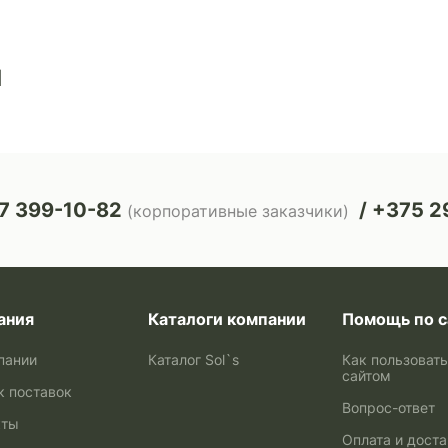
ы
7 399-10-82
+375 29
(корпоративные заказчики)
ания
Каталоги компании
Помощь по с
пании
Каталог Sol`s
Как пользоват
сайтом
к поставок
Вопрос-ответ
кты
Оплата и дост