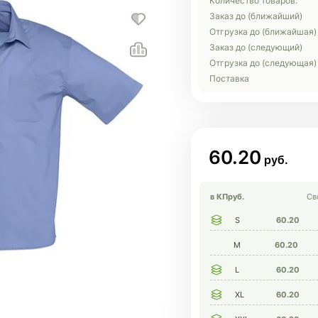
Количество товаров:
Заказ до (ближайший)
Отгрузка до (ближайшая)
Заказ до (следующий)
Отгрузка до (следующая)
Поставка
60.20
в КП
руб.
Св
S
60.20
M
60.20
L
60.20
XL
60.20