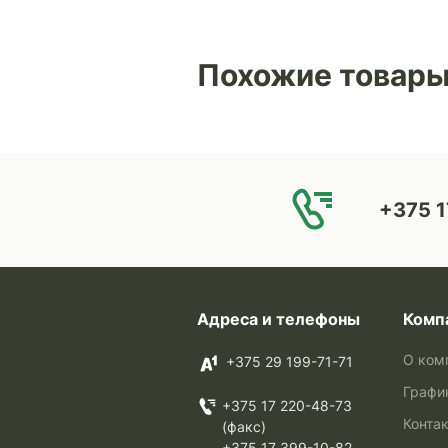
Похожие товар
+375 1
Адреса и телефоны
Комп
О ком
+375 29 199-71-71
Графи
+375 17 220-48-73
Конта
(факс)
+375 17 399-10-82