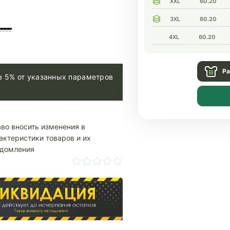
XXL
60.20
3XL
60.20
4XL
60.20
Ра
в 5% от указанных параметров
аво вносить изменения в
актеристики товаров и их
едомления