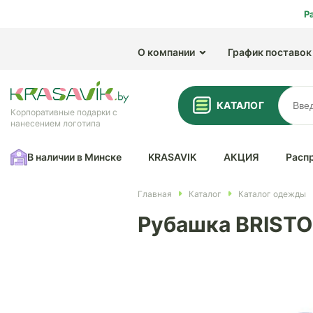
Р
О компании
График поставок
КАТАЛОГ
Корпоративные подарки с
нанесением логотипа
В наличии в Минске
KRASAVIK
АКЦИЯ
Расп
Главная
Каталог
Каталог одежды
Рубашка BRISTO