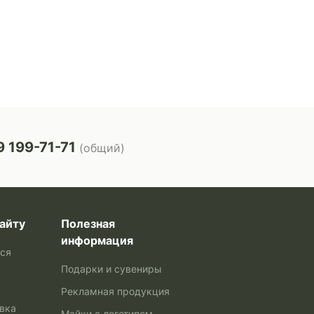
 199-71-71
(общий)
айту
Полезная
информация
ься
Подарки и сувениры
Рекламная продукция
авка
Майки с логотипом