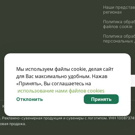
Наши представ
регионах
Политика обра
файлов cookie
Политика обра
персональных
Мы используем файлы cookie, делая сайт
для Вас максимально удобным. Нажав
Узнавайте о скидках
«Принять», Вы соглашаетесь на
и акциях:
использование нами файлов cookies
Отклонить
Принять
Карта сайта
м. Рекламно-сувенирная продукция и сувениры с логотипом. УНН 10087374
товая продажа.