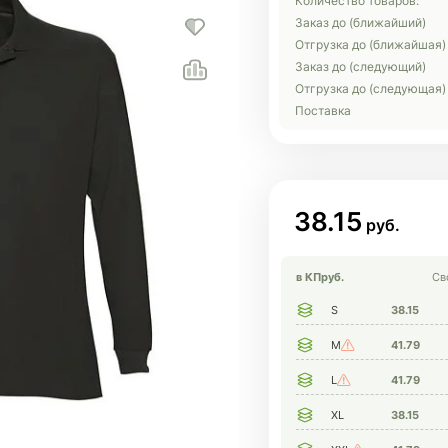
Количество товаров:
Заказ до (ближайший)
Отгрузка до (ближайшая)
Заказ до (следующий)
Отгрузка до (следующая)
Поставка
38.15
в КП
руб.
Св
S
38.15
M
41.79
L
41.79
XL
38.15