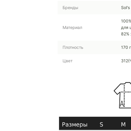
Бренды
Sol's
100%
Материал
для 
82% 
Плотность
170 
Цвет
312(