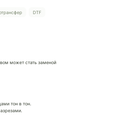
котрансфер
DTF
вом может стать заменой
ами тон в тон.
разрезами.