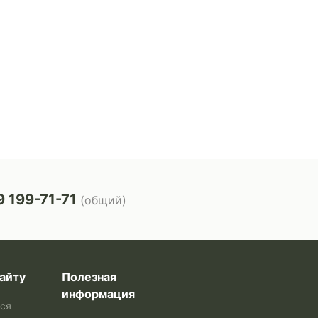
 199-71-71
(общий)
айту
Полезная
информация
ься