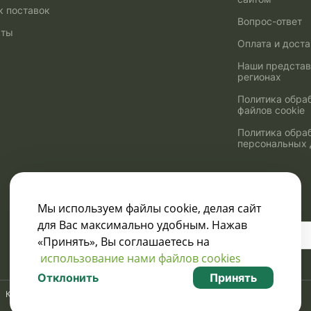
к поставок
Вопрос-ответ
кты
Оплата и дост
Наши представ
регионах
Политика обра
файлов cookie
Политика обра
персональных
Мы используем файлы cookie, делая сайт
для Вас максимально удобным. Нажав
Узнавайте о скидках
«Принять», Вы соглашаетесь на
и акциях:
использование нами файлов cookies
Отклонить
Принять
Карта сайта