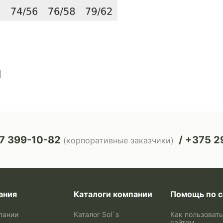
ы
7 399-10-82
+375 29
(корпоративные заказчики)
ания
Каталоги компании
Помощь по с
пании
Каталог Sol`s
Как пользоват
сайтом