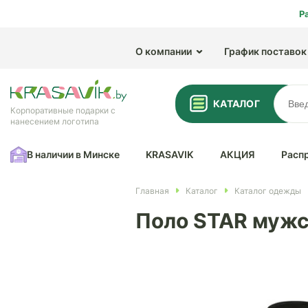
Р
О компании
График поставок
КАТАЛОГ
Корпоративные подарки с
нанесением логотипа
В наличии в Минске
KRASAVIK
АКЦИЯ
Расп
Главная
Каталог
Каталог одежды
Поло STAR мужс