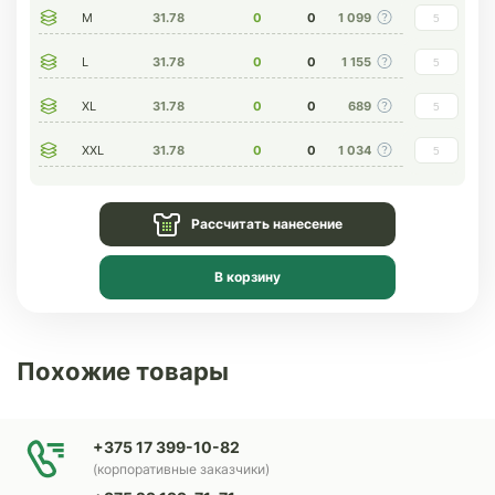
M
31.78
0
0
1 099
L
31.78
0
0
1 155
XL
31.78
0
0
689
XXL
31.78
0
0
1 034
Рассчитать нанесение
В корзину
Похожие товары
+375 17 399-10-82
(корпоративные заказчики)