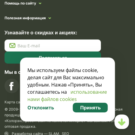
Помощь по сайту
Полезная информация
Узнавайте о скидках и акциях:
Подписаться
Мы используем файлы cookie,
Мы в социальных сетях
делая сайт для Вас максимально
удобным. Нажав «Принять», Вы
соглашаетесь на
использование
нами файлов cookies
Карта сайта
Отклонить
Принять
© 2009-2026 Krasavik.by. Сувениры оптом. Рекламно-сувенирная
продукция и сувениры с логотипом. УНН 100873745, ООО
«Колорэкспресс». Сайт не является интернет-магазином. Только
оптовая продажа.
Разработка сайта —
SLAM
.
SEO