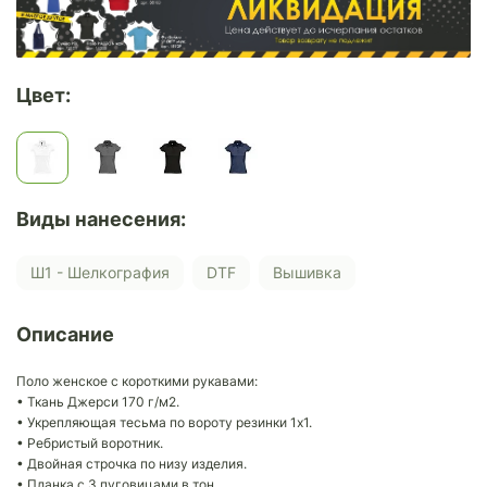
Цвет:
Виды нанесения:
Ш1 - Шелкография
DTF
Вышивка
Описание
Поло женское с короткими рукавами:
• Ткань Джерси 170 г/м2.
• Укрепляющая тесьма по вороту резинки 1х1.
• Ребристый воротник.
• Двойная строчка по низу изделия.
• Планка с 3 пуговицами в тон.