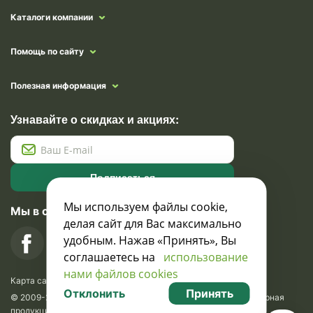
Каталоги компании
Помощь по сайту
Полезная информация
Узнавайте о скидках и акциях:
Подписаться
Мы используем файлы cookie,
Мы в социальных сетях
делая сайт для Вас максимально
удобным. Нажав «Принять», Вы
соглашаетесь на
использование
нами файлов cookies
Карта сайта
Отклонить
Принять
© 2009-2026 Krasavik.by. Сувениры оптом. Рекламно-сувенирная
продукция и сувениры с логотипом. УНН 100873745, ООО