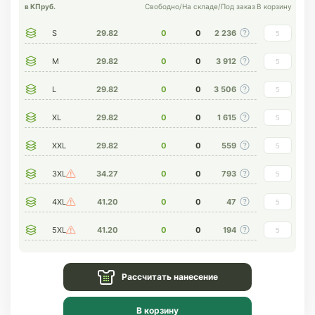
в КП
руб.
Свободно
/
На складе
/
Под заказ
В корзину
S
29.82
0
0
2 236
M
29.82
0
0
3 912
L
29.82
0
0
3 506
XL
29.82
0
0
1 615
XXL
29.82
0
0
559
3XL
34.27
0
0
793
4XL
41.20
0
0
47
5XL
41.20
0
0
194
Рассчитать нанесение
В корзину