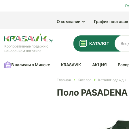
Р
О компании
График поставок
КАТАЛОГ
Корпоративные подарки с
нанесением логотипа
В наличии в Минске
KRASAVIK
АКЦИЯ
Расп
Главная
Каталог
Каталог одежды
Поло PASADENA 