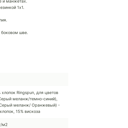
е и манжетах.
езинкой 1x1.
лия.
 боковом шве.
 хлопок Ringspun, для цветов
Серый меланж/темно-синий),
Серый меланж/ Оранжевый) -
хлопок, 15% вискоза
г/м2