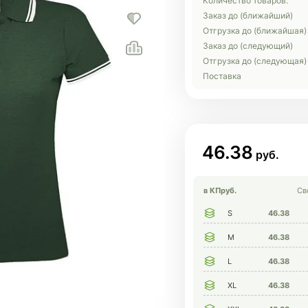
Количество товаров:
Заказ до (ближайший)
Отгрузка до (ближайшая)
Заказ до (следующий)
Отгрузка до (следующая)
Поставка
46.38
в КП
руб.
Св
S
46.38
M
46.38
L
46.38
XL
46.38