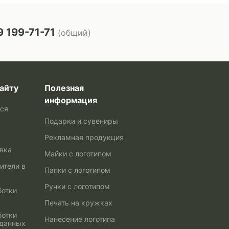
 199-71-71
(общий)
айту
Полезная
информация
ься
Подарки и сувениры
Рекламная продукция
авка
Майки с логотипом
ители в
Папки с логотипом
Ручки с логотипом
ботки
Печать на кружках
ботки
Нанесение логотипа
 данных