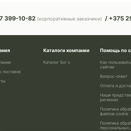
7 399-10-82
+375 29
(корпоративные заказчики)
ания
Каталоги компании
Помощь по с
пании
Каталог Sol`s
Как пользоват
сайтом
к поставок
Вопрос-ответ
кты
Оплата и дост
Наши представ
регионах
Политика обра
файлов cookie
Политика обра
персональных