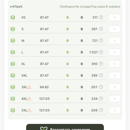
в КП
руб.
Свободно
/
На складе
/
Под заказ
В корзину
XS
87.47
0
0
211
S
87.47
0
0
267
M
87.47
0
0
721
L
87.47
0
0
1 021
XL
87.47
0
0
810
XXL
87.47
0
0
295
3XL
94.82
0
0
207
4XL
127.05
0
0
234
5XL
127.05
0
0
206
Рассчитать нанесение