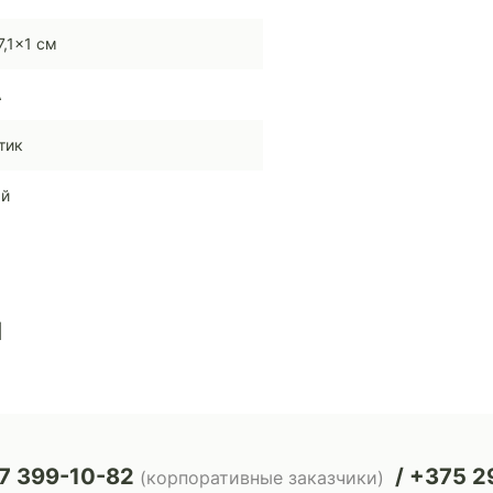
7,1x1 см
A
тик
ый
ы
7 399-10-82
+375 29
(корпоративные заказчики)