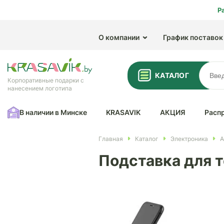
Р
О компании
График поставок
КАТАЛОГ
Корпоративные подарки с
нанесением логотипа
В наличии в Минске
KRASAVIK
АКЦИЯ
Расп
Главная
Каталог
Электроника
А
Подставка для т