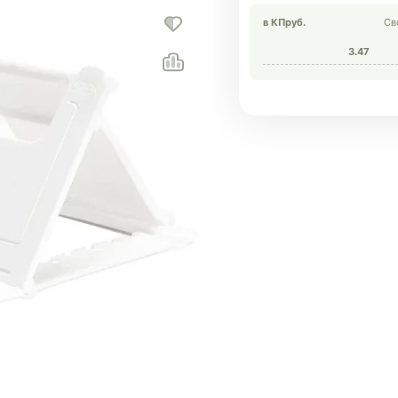
в КП
руб.
Св
3.47