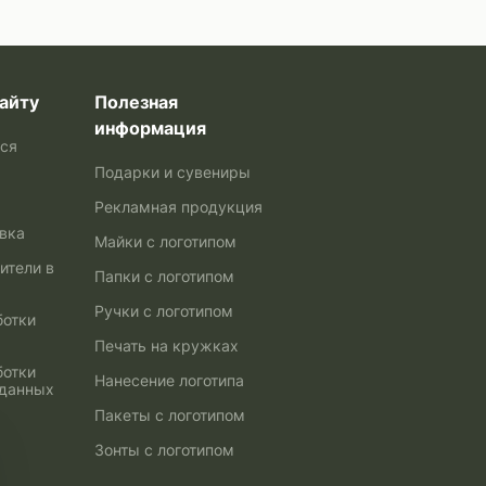
айту
Полезная
информация
ься
Подарки и сувениры
Рекламная продукция
авка
Майки с логотипом
ители в
Папки с логотипом
Ручки с логотипом
ботки
Печать на кружках
ботки
Нанесение логотипа
 данных
Пакеты с логотипом
Зонты с логотипом