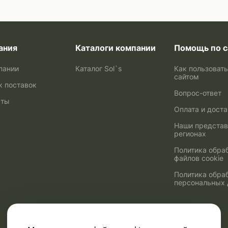
ания
Каталоги компании
Помощь по с
пании
Каталог Sol`s
Как пользоват
сайтом
к поставок
Вопрос-ответ
кты
Оплата и дост
Наши представ
регионах
Политика обра
файлов cookie
Политика обра
персональных