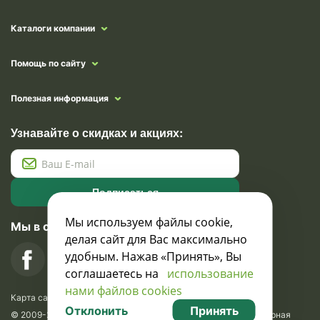
Каталоги компании
Помощь по сайту
Полезная информация
Узнавайте о скидках и акциях:
Подписаться
Мы используем файлы cookie,
Мы в социальных сетях
делая сайт для Вас максимально
удобным. Нажав «Принять», Вы
соглашаетесь на
использование
нами файлов cookies
Карта сайта
Отклонить
Принять
© 2009-2026 Krasavik.by. Сувениры оптом. Рекламно-сувенирная