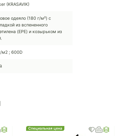
cker (KRASAVIK)
овое одеяло (180 г/м²) с
ладкой из вспененного
этилена (EPE) и козырьком из
.
г/м2 ; 600D
й
ы
Специальная цена