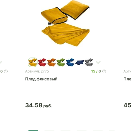
0
15
0
Артикул: 2775
Арти
Плед флисовый
Пле
34.58
45