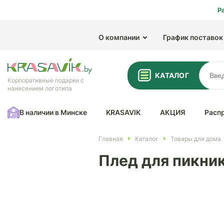
Р
О компании
График поставок
КАТАЛОГ
Корпоративные подарки с
нанесением логотипа
В наличии в Минске
KRASAVIK
АКЦИЯ
Расп
Главная
Каталог
Товары для дома
Плед для пикника