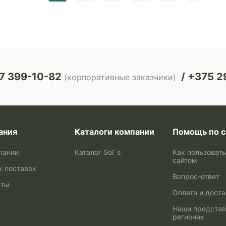
7 399-10-82
+375 29
(корпоративные заказчики)
ания
Каталоги компании
Помощь по с
пании
Каталог Sol`s
Как пользоват
сайтом
к поставок
Вопрос-ответ
кты
Оплата и дост
Наши представ
регионах