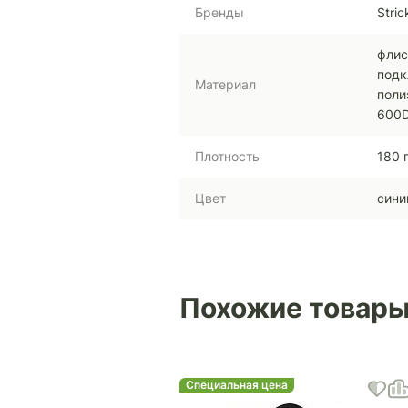
Бренды
Stri
флис
подк
Материал
поли
600D
Плотность
180 
Цвет
сини
Похожие товар
Специальная цена