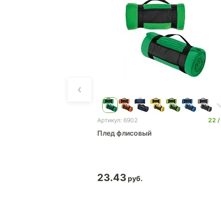
0
0
22
Артикул: 6902
ft & Dry
Плед флисовый
23.43