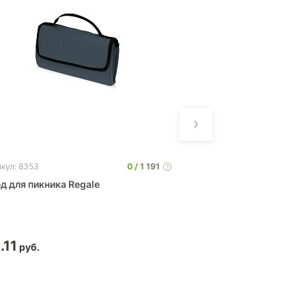
0
1 191
кул: 8353
Артикул: 831322
д для пикника Regale
Плед акриловый в к
.11
69.56