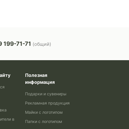
 199-71-71
(общий)
айту
Полезная
информация
ься
Подарки и сувениры
Рекламная продукция
авка
Майки с логотипом
ители в
Папки с логотипом