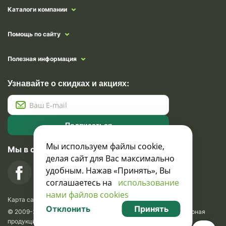
Каталоги компании
Помощь по сайту
Полезная информация
Узнавайте о скидках и акциях:
Подписаться
Мы используем файлы cookie,
Мы в социальных сетях
делая сайт для Вас максимально
удобным. Нажав «Принять», Вы
соглашаетесь на
использование
нами файлов cookies
Карта сайта
Отклонить
Принять
© 2009-2026 Krasavik.by. Сувениры оптом. Рекламно-сувенирная
продукция и сувениры с логотипом. УНН 100873745, ООО