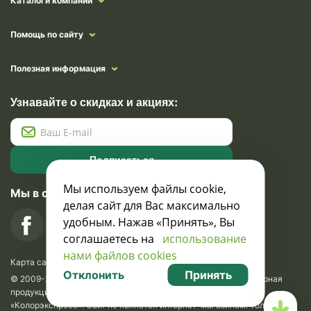
Каталоги компании
Помощь по сайту
Полезная информация
Узнавайте о скидках и акциях:
Подписаться
Мы используем файлы cookie,
Мы в социальных сетях
делая сайт для Вас максимально
удобным. Нажав «Принять», Вы
соглашаетесь на
использование
нами файлов cookies
Карта сайта
Отклонить
Принять
© 2009-2026 Krasavik.by. Сувениры оптом. Рекламно-сувенирная
продукция и сувениры с логотипом. УНН 100873745, ООО
«Колорэкспресс». Сайт не является интернет-магазином. Только